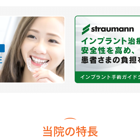
季休暇のお知らせ～
では以下の日程で夏季休暇となります。
10(日)～8/14(木)まで休診
/15(金)より通常診療となります。
便をお掛けしますが何卒よろしくお願い申し上げます。
イヤー矯正治療について＞
、既存の患者様の治療枠を確保するために、
新規のワイヤー矯正
。
的ではありますがご案内可能な枠も順次開放しておりますので、
惑お掛け致しますが何卒ご了承のほどよろしくお願い致します。
当院の特長