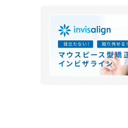
2025.7.26
～夏
当院
8/
※8
ご不
2025.7.1
＜ワ
現在
ます
限定
ご迷