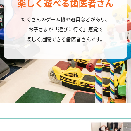
楽しく遊べる歯医者さん
安心して通える歯科医院
お口から全身を健康に
審美的歯科治療
口腔外科
たくさんのゲーム機や遊具などがあり、
ウイルスの抑制や除菌のための
生涯いきいきと元気な身体で
過ごしていただけるよう、丁寧な口腔ケアで
各種機器を設置するなど感染対策を
お子さまが「遊びに行く」感覚で
お口の健康づくりをサポートします。
徹底しているのでご安心ください。
楽しく通院できる歯医者さんです。
審美的歯科治療
口腔外科