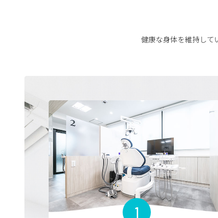
健康な身体を維持して
2024.9.1
＜お
現在
WE
どう
（ご
2021.11.10
＜女
女性
1