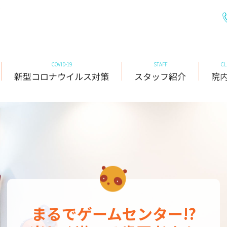
COVID-19
STAFF
CL
新型コロナウイルス対策
スタッフ紹介
院
小児歯科
一般治療
まるでゲームセンター!?
感染予防対策を徹底
子どもから大人まで
小児歯科
一般治療