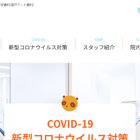
＠歯科(登戸アット歯科)
COVID-19
STAFF
CL
新型コロナウイルス対策
スタッフ紹介
院
小児歯科
一般治療
COVID-19
新型コロナウイルス対策
小児歯科
一般治療